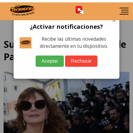
×
¿Activar notificaciones?
Recibe las últimas novedades
Susan Sarandon a favor de
directamente en tu dispositivo.
Palestina
Aceptar
Rechazar