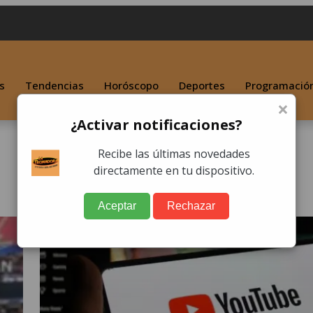
s
Tendencias
Horóscopo
Deportes
Programació
×
¿Activar notificaciones?
Recibe las últimas novedades
directamente en tu dispositivo.
Aceptar
Rechazar