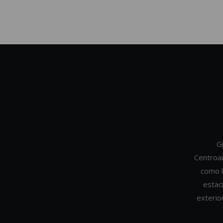
G
Centroa
como l
estac
exterio