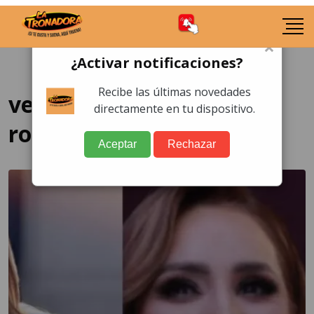
×
¿Activar notificaciones?
Recibe las últimas novedades
verdad de cynthia
directamente en tu dispositivo.
rodriguez
Aceptar
Rechazar