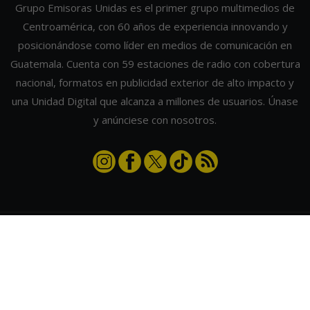
Grupo Emisoras Unidas es el primer grupo multimedios de
Centroamérica, con 60 años de experiencia innovando y
posicionándose como líder en medios de comunicación en
Guatemala. Cuenta con 59 estaciones de radio con cobertura
nacional, formatos en publicidad exterior de alto impacto y
una Unidad Digital que alcanza a millones de usuarios. Únase
y anúnciese con nosotros.
Contáctanos
|
Términos y condiciones
|
Directorio
Emisoras Unidas
|
Radios Guate
|
Actualizar preferencias de cookies
2026
©
Grupo Emisoras Unidas
| hosting, soporte y