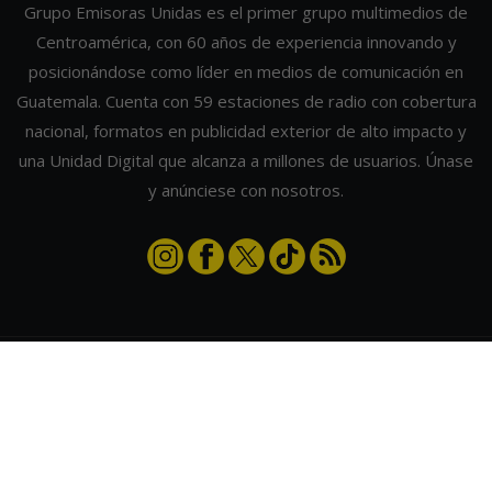
Grupo Emisoras Unidas es el primer grupo multimedios de
Centroamérica, con 60 años de experiencia innovando y
posicionándose como líder en medios de comunicación en
Guatemala. Cuenta con 59 estaciones de radio con cobertura
nacional, formatos en publicidad exterior de alto impacto y
una Unidad Digital que alcanza a millones de usuarios. Únase
y anúnciese con nosotros.
Contáctanos
|
Términos y condiciones
|
Directorio
Emisoras Unidas
|
Radios Guate
|
Actualizar preferencias de cookies
2026
©
Grupo Emisoras Unidas
| hosting, soporte y