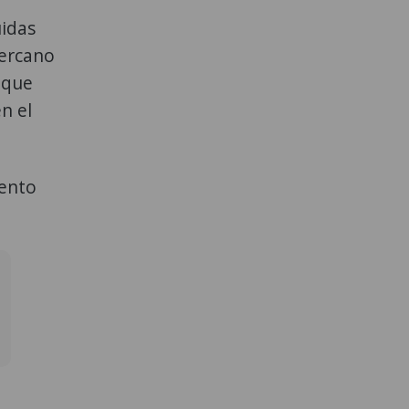
uidas
cercano
 que
n el
iento