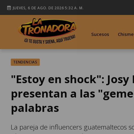
JUEVES, 6 DE AGO. DE 2026 5:32 A. M.
Sucesos
Chisme
TENDENCIAS
"Estoy en shock": Josy
presentan a las "geme
palabras
La pareja de influencers guatemaltecos s