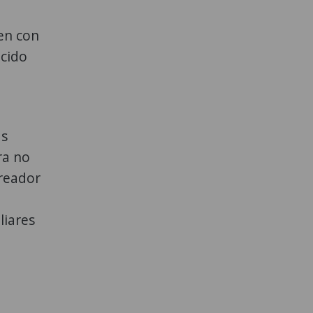
en con
ecido
as
ra no
reador
liares