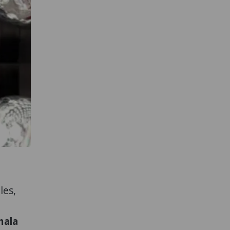
les,
mala