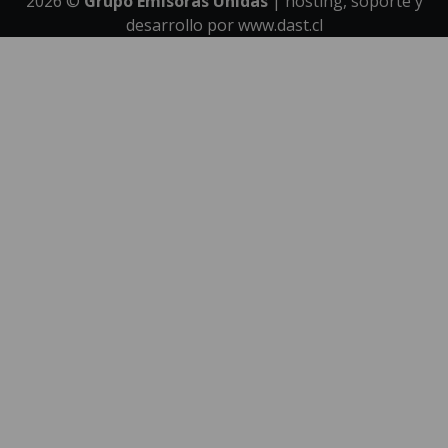
2026
©
Grupo Emisoras Unidas
| hosting, soporte y
desarrollo por
www.dast.cl