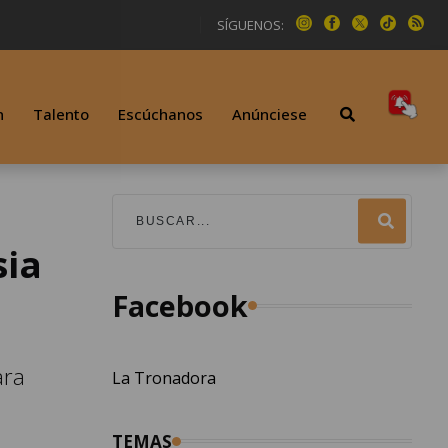
SÍGUENOS:
n
Talento
Escúchanos
Anúnciese
sia
Facebook
ara
La Tronadora
TEMAS