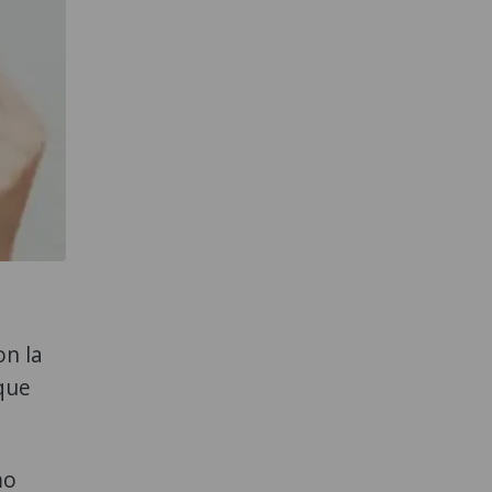
on la
 que
mo