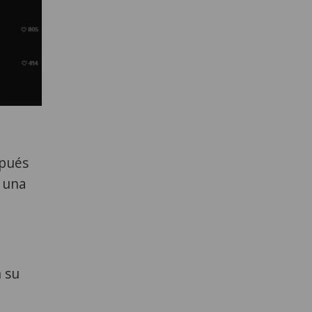
spués
r una
 su