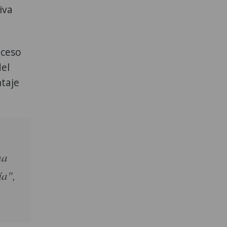
iva
oceso
del
ntaje
ha
ía",