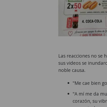
Las reacciones no se h
sus videos se inundar
noble causa.
"Me cae bien g
"A mí me da mu
corazón, su vib