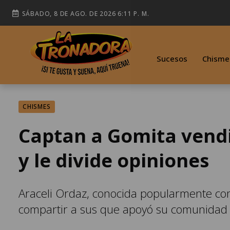
SÁBADO, 8 DE AGO. DE 2026 6:11 P. M.
Sucesos
Chisme
CHISMES
Captan a Gomita vendi
y le divide opiniones
Araceli Ordaz, conocida popularmente com
compartir a sus que apoyó su comunidad 