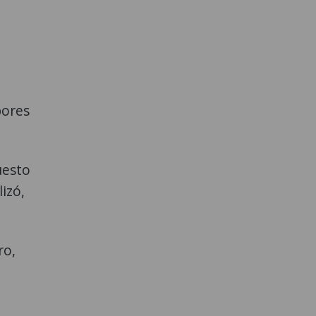
bores
uesto
lizó,
ro,