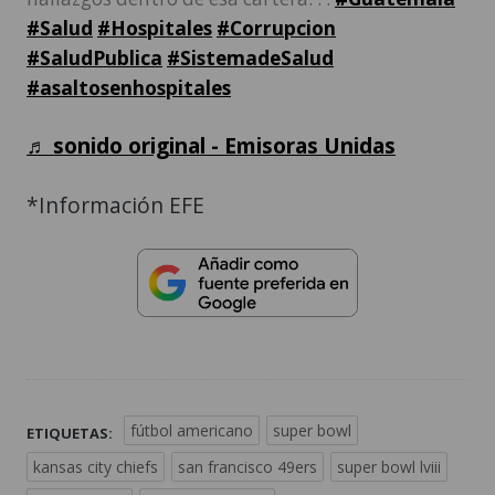
#Salud
#Hospitales
#Corrupcion
#SaludPublica
#SistemadeSalud
#asaltosenhospitales
♬ sonido original - Emisoras Unidas
*Información EFE
fútbol americano
super bowl
ETIQUETAS:
kansas city chiefs
san francisco 49ers
super bowl lviii