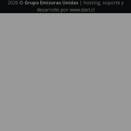
2026
©
Grupo Emisoras Unidas
| hosting, soporte y
desarrollo por
www.dast.cl