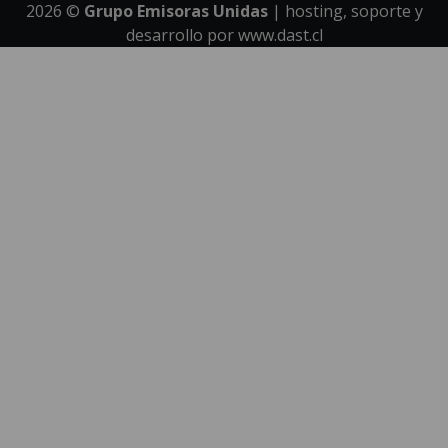
2026
©
Grupo Emisoras Unidas
| hosting, soporte y
desarrollo por
www.dast.cl