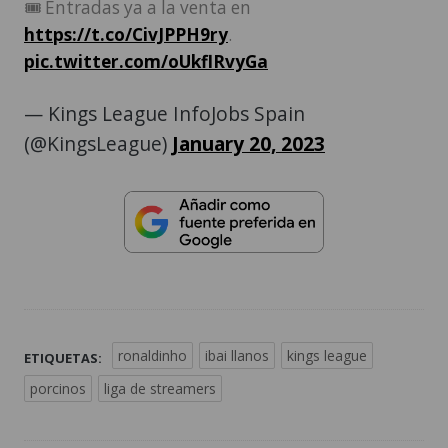
🎟 Entradas ya a la venta en
https://t.co/CivJPPH9ry
.
pic.twitter.com/oUkflRvyGa
— Kings League InfoJobs Spain
(@KingsLeague)
January 20, 2023
ronaldinho
ibai llanos
kings league
ETIQUETAS:
porcinos
liga de streamers