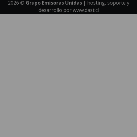
2026
©
Grupo Emisoras Unidas
| hosting, soporte y
desarrollo por
www.dast.cl