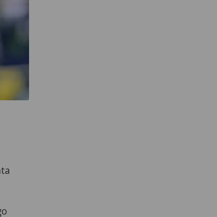
nta
go