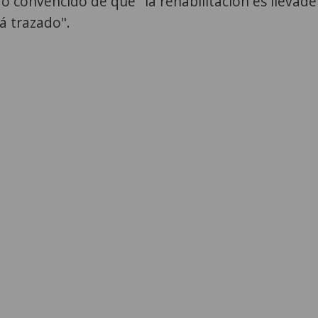
 convencido de que "la rehabilitación es llevader
á trazado".