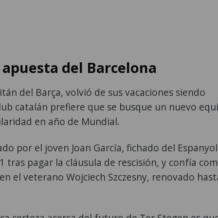
a apuesta del Barcelona
itán del Barça, volvió de sus vacaciones siendo
club catalán prefiere que se busque un nuevo equ
tularidad en año de Mundial.
do por el joven Joan García, fichado del Espanyo
 tras pagar la cláusula de rescisión, y confía co
n el veterano Wojciech Szczesny, renovado hast
nica certeza acerca del futuro de Ter Stegen es qu