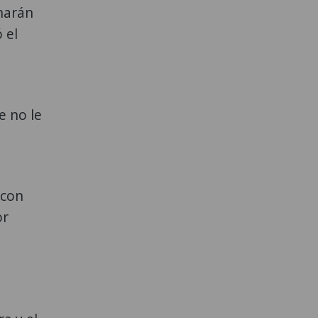
 harán
 el
e no le
 con
or