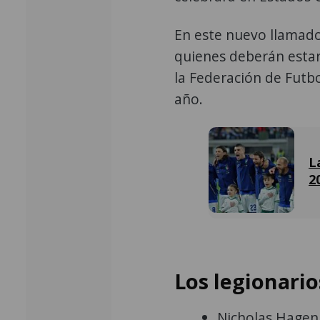
En este nuevo llamado 
quienes deberán estar
la Federación de Futbo
año.
L
2
Los legionario
Nicholas Hagen