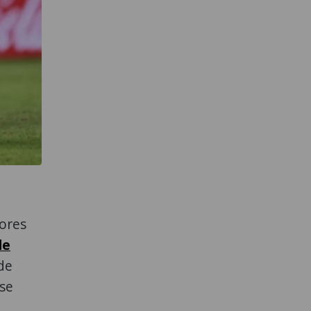
ores
de
de
 se