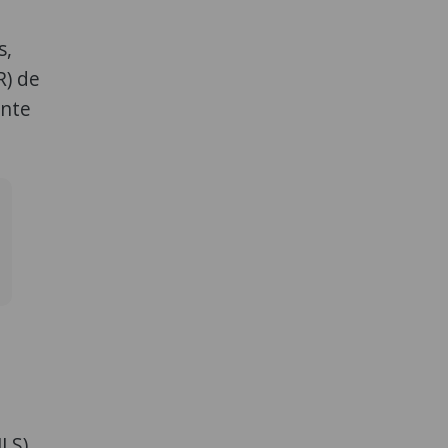
s,
R) de
ente
LS)