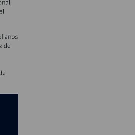
onal,
el
ellanos
z de
 de