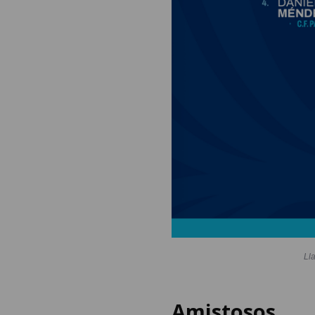
Ll
Amistosos