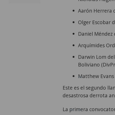
Aarón Herrera d
Olger Escobar d
Daniel Méndez 
Arquímides Ord
Darwin Lom del 
Boliviano (DivPr
Matthew Evans d
Este es el segundo ll
desastrosa derrota ant
La primera convocator