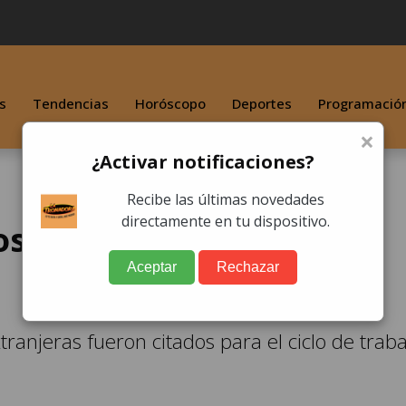
s
Tendencias
Horóscopo
Deportes
Programació
×
¿Activar notificaciones?
Recibe las últimas novedades
directamente en tu dispositivo.
os convocados por Luis
Aceptar
Rechazar
tranjeras fueron citados para el ciclo de traba