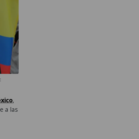
E
xico
,
e a las