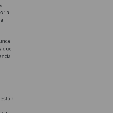
la
toria
la
nunca
y que
encia
 están