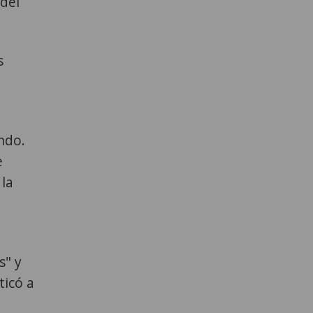
 del
s
ndo.
e
 la
s" y
ticó a