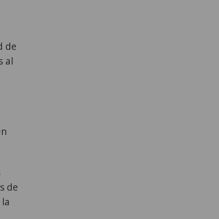
d de
 al
en
s
s de
 la
l