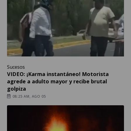
Sucesos
VIDEO: ¡Karma instantáneo! Motorista
agrede a adulto mayor y recibe brutal
golpiza
08:25 AM, AGO 05