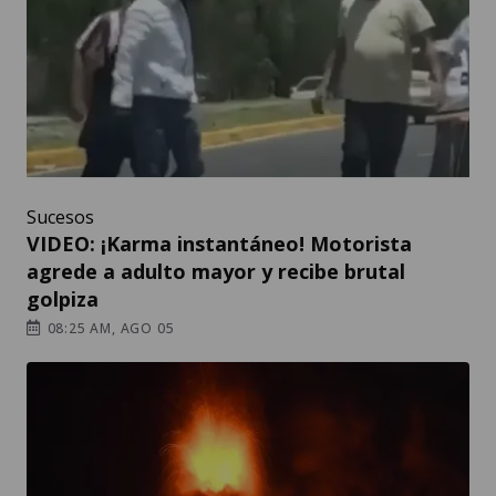
Sucesos
VIDEO: ¡Karma instantáneo! Motorista
agrede a adulto mayor y recibe brutal
golpiza
08:25 AM, AGO 05