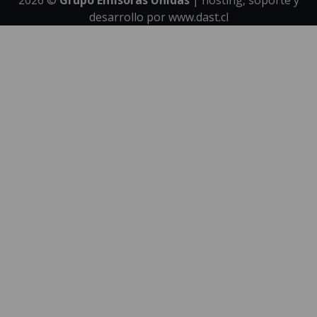
2026
©
Grupo Emisoras Unidas
| hosting, soporte y
desarrollo por
www.dast.cl