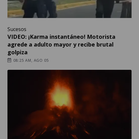
Sucesos
VIDEO: ¡Karma instantáneo! Motorista
agrede a adulto mayor y recibe brutal
golpiza
08:25 AM, AGO 05