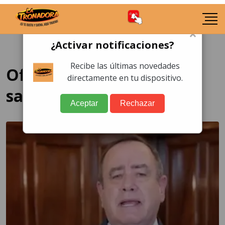
×
¿Activar notificaciones?
Recibe las últimas novedades
Oficializan incremento al
directamente en tu dispositivo.
salario mínimo
Aceptar
Rechazar