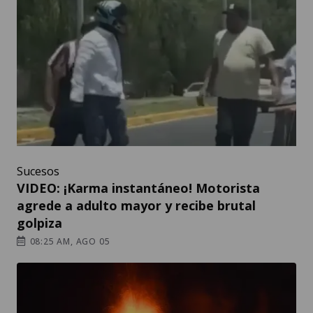
Sucesos
VIDEO: ¡Karma instantáneo! Motorista
agrede a adulto mayor y recibe brutal
golpiza
08:25 AM, AGO 05