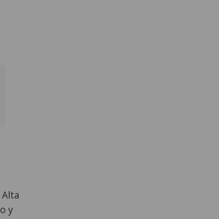
 Alta
o y