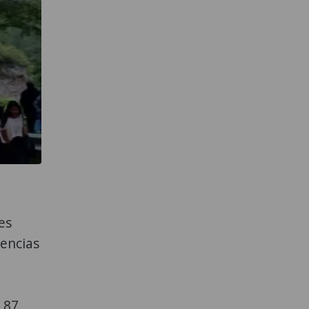
es
gencias
 87