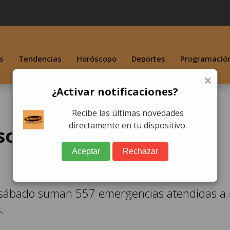
s
Tendencias
Horóscopo
Deportes
Programació
×
¿Activar notificaciones?
Recibe las últimas novedades
directamente en tu dispositivo.
onas fallecidas y 27
Aceptar
Rechazar
 sábado suman 557 emergencias atendidas a 
.