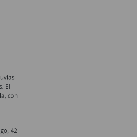
uvias
. El
a, con
go, 42