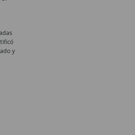
a
tadas
tificó
rado y