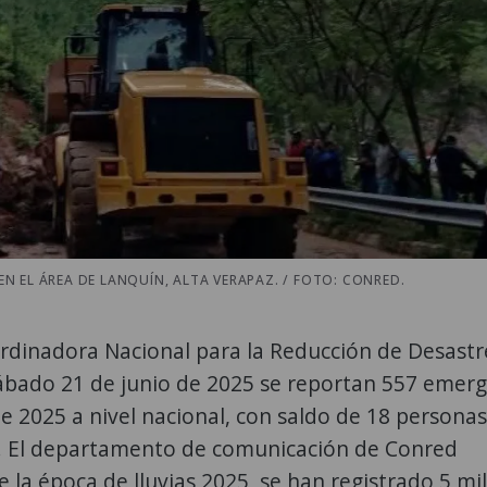
EN EL ÁREA DE LANQUÍN, ALTA VERAPAZ. / FOTO: CONRED.
rdinadora Nacional para la Reducción de Desastr
sábado 21 de junio de 2025 se reportan 557 emer
 de 2025 a nivel nacional, con saldo de 18 personas
as. El departamento de comunicación de Conred
la época de lluvias 2025, se han registrado 5 mil