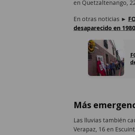
en Quetzaltenango, 22
En otras noticias ►
FO
desaparecido en 198
F
d
Más emergenci
Las lluvias también c
Verapaz, 16 en Escuint