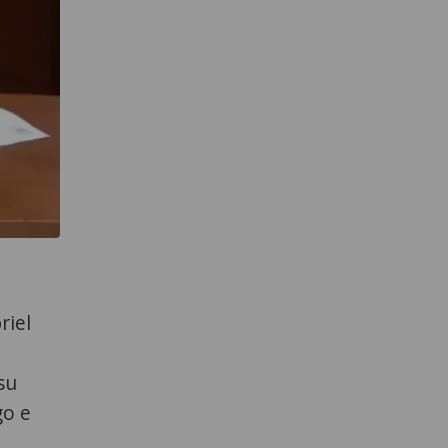
riel
su
go e