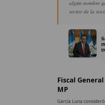
algún nombre qu
sector de la soc
G
m
i
Fiscal General
MP
García Luna consideró