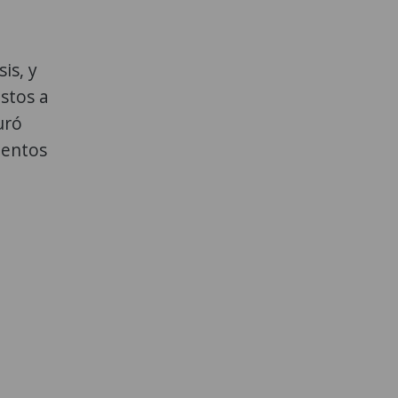
is, y
stos a
uró
ientos