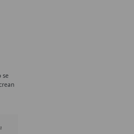
o se
 crean
n