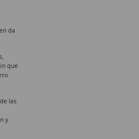
ien da
s,
ión que
ero
de las
n y