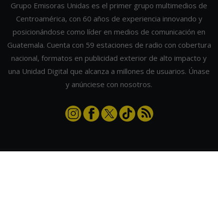
Grupo Emisoras Unidas es el primer grupo multimedios de
Centroamérica, con 60 años de experiencia innovando y
posicionándose como líder en medios de comunicación en
Guatemala. Cuenta con 59 estaciones de radio con cobertura
nacional, formatos en publicidad exterior de alto impacto y
una Unidad Digital que alcanza a millones de usuarios. Únase
y anúnciese con nosotros.
Contáctanos
|
Términos y condiciones
|
Directorio
Emisoras Unidas
|
Radios Guate
|
Actualizar preferencias de cookies
2026
©
Grupo Emisoras Unidas
| hosting, soporte y