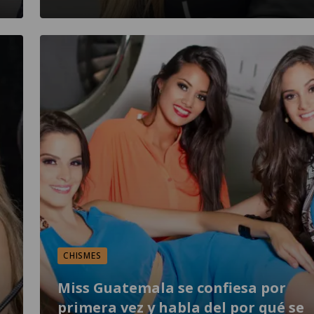
CHISMES
Miss Guatemala se confiesa por
primera vez y habla del por qué se