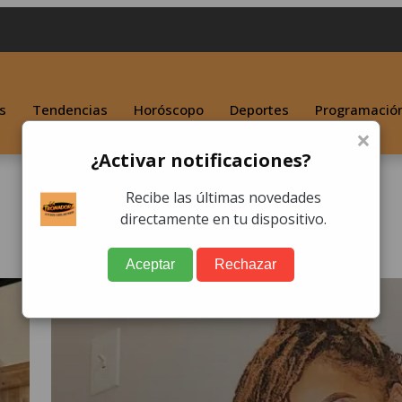
s
Tendencias
Horóscopo
Deportes
Programació
×
¿Activar notificaciones?
Recibe las últimas novedades
directamente en tu dispositivo.
Aceptar
Rechazar