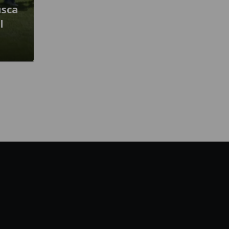
usca
l