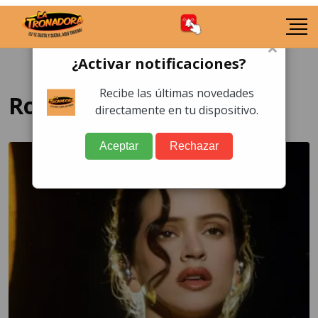
×
¿Activar notificaciones?
Recibe las últimas novedades
Rosalía
directamente en tu dispositivo.
Aceptar
Rechazar