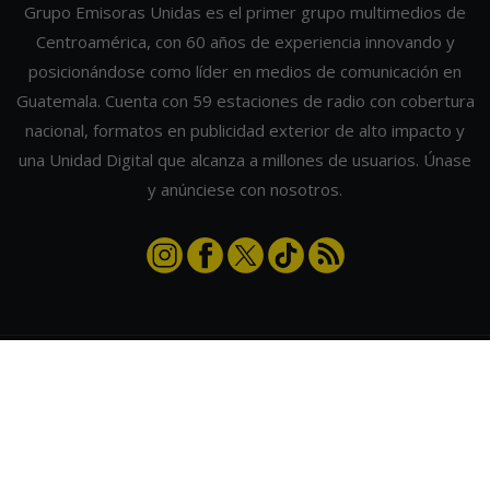
Grupo Emisoras Unidas es el primer grupo multimedios de
Centroamérica, con 60 años de experiencia innovando y
posicionándose como líder en medios de comunicación en
Guatemala. Cuenta con 59 estaciones de radio con cobertura
nacional, formatos en publicidad exterior de alto impacto y
una Unidad Digital que alcanza a millones de usuarios. Únase
y anúnciese con nosotros.
Contáctanos
|
Términos y condiciones
|
Directorio
Emisoras Unidas
|
Radios Guate
|
Actualizar preferencias de cookies
2026
©
Grupo Emisoras Unidas
| hosting, soporte y