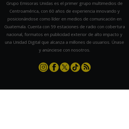
Grupo Emisoras Unidas es el primer grupo multimedios de
Centroamérica, con 60 años de experiencia innovando y
posicionándose como líder en medios de comunicación en
Guatemala. Cuenta con 59 estaciones de radio con cobertura
nacional, formatos en publicidad exterior de alto impacto y
una Unidad Digital que alcanza a millones de usuarios. Únase
y anúnciese con nosotros.
Contáctanos
|
Términos y condiciones
|
Directorio
Emisoras Unidas
|
Radios Guate
|
Actualizar preferencias de cookies
2026
©
Grupo Emisoras Unidas
| hosting, soporte y