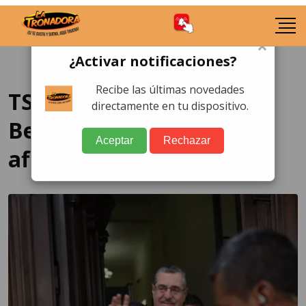
×
¿Activar notificaciones?
Recibe las últimas novedades
TSE acepta renuncia
directamente en tu dispositivo.
Bernardo Arévalo como
Aceptar
Rechazar
afiliado de Semilla